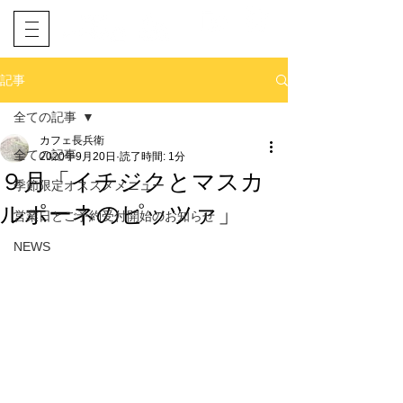
​ネット予約
電話予約
記事
全ての記事
カフェ長兵衛
全ての記事
2020年9月20日
読了時間: 1分
９月「イチジクとマスカ
季節限定オススメメニュー
ルポーネのピッツァ」
営業日とご予約受付開始のお知らせ
NEWS