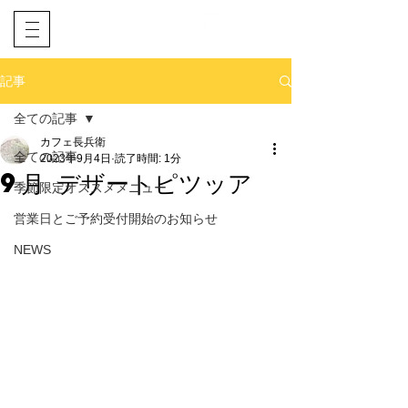
​ネット予約
電話予約
記事
全ての記事
カフェ長兵衛
全ての記事
2023年9月4日
読了時間: 1分
9月 デザートピツッア
季節限定オススメメニュー
営業日とご予約受付開始のお知らせ
NEWS