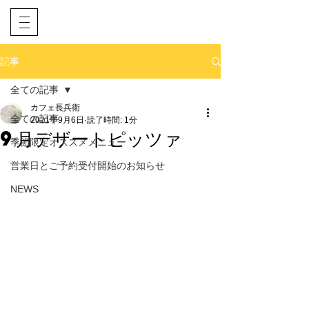
​ネット予約
電話予約
記事
全ての記事
カフェ長兵衛
全ての記事
2021年9月6日
読了時間: 1分
9月デザートピッツァ
季節限定オススメメニュー
営業日とご予約受付開始のお知らせ
NEWS