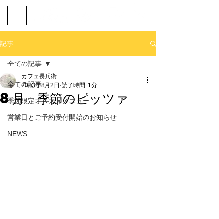
​ネット予約
電話予約
記事
全ての記事
カフェ長兵衛
全ての記事
2023年8月2日
読了時間: 1分
8月 季節のピッツァ
季節限定オススメメニュー
営業日とご予約受付開始のお知らせ
NEWS