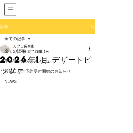
​ネット予約
電話予約
記事
全ての記事
カフェ長兵衛
全ての記事
1月14日
読了時間: 1分
2026年1月 デザートピ
季節限定オススメメニュー
ッツァ
営業日とご予約受付開始のお知らせ
NEWS