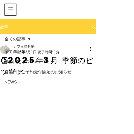
​ネット予約
電話予約
記事
全ての記事
カフェ長兵衛
全ての記事
2025年3月1日
読了時間: 1分
👏2025年3月 季節のピ
季節限定オススメメニュー
ッツァ
営業日とご予約受付開始のお知らせ
NEWS