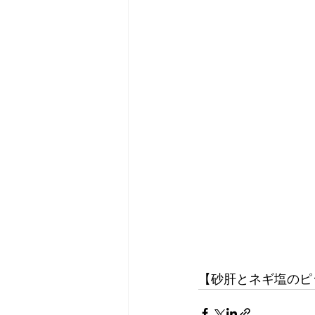
【砂肝とネギ塩のピ