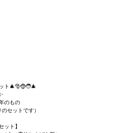
🎅🤶🧑‍🎄
✨
年のもの
りのセットです）
セット】