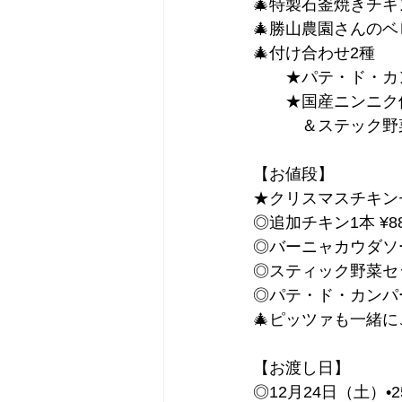
🎄特製石釜焼きチ
🎄勝山農園さんの
🎄付け合わせ2種
　　★パテ・ド・カ
　　★国産ニンニク
　　　＆ステック野
【お値段】
★クリスマスチキンセ
◎追加チキン1本 ¥8
◎バーニャカウダソース
◎スティック野菜セッ
◎パテ・ド・カンパー
🎄ピッツァも一緒に
【お渡し日】
◎12月24日（土）•