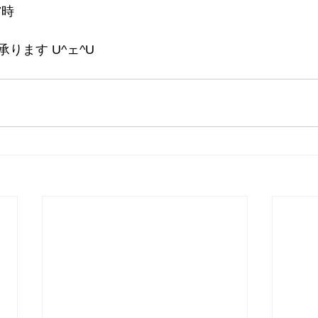
7時
ります U^ェ^U