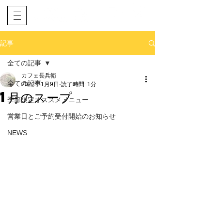
​ネット予約
電話予約
記事
全ての記事
カフェ長兵衛
全ての記事
2022年1月9日
読了時間: 1分
1月のスープ
季節限定オススメメニュー
営業日とご予約受付開始のお知らせ
NEWS